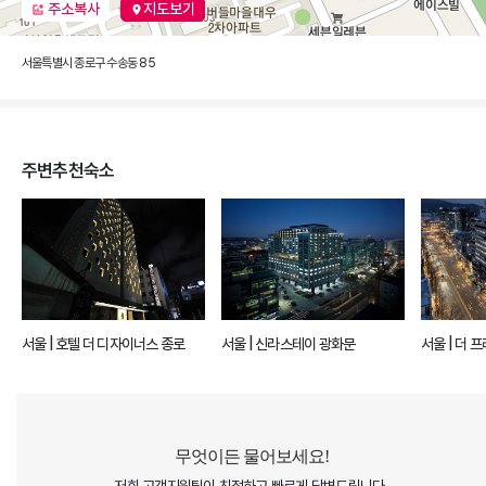
주소복사
지도보기
서울특별시 종로구 수송동 85
주변추천숙소
서울 | 호텔 더 디자이너스 종로
서울 | 신라스테이 광화문
서울 |
무엇이든 물어보세요!
저희 고객지원팀이 친절하고 빠르게 답변드립니다.