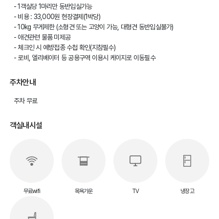
- 1객실당 1마리만 동반입실가능
- 비용 : 33,000원 현장결제(1박당)
- 10kg 무게제한 (소형견 또는 고양이 가능, 대형견 동반입실불가)
- 애견관련 물품 미제공
- 체크인 시 예방접종 수첩 확인(지참필수)
- 로비, 엘리베이터 등 공용구역 이용시 케이지로 이동필수
주차안내
주차 무료
객실내시설
무료wifi
목욕가운
TV
냉장고