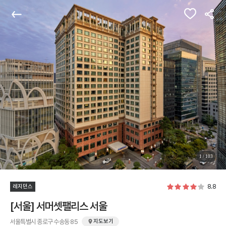
관심숙소
뒤로가기
공유
1
/
103
8.8
레지던스
[서울] 서머셋팰리스 서울
서울특별시 종로구 수송동 85
지도보기